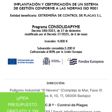
DIRECCIÓN:
Polígono Industrial "El Nevero" (Complejo la Mar, Fase II)
Edificio B, Naves 8, 10, 11, 06006 Badajoz
¡¡¡PIDA
PRESUPUESTO
Excoplagas C.B ® - Control de Plagas
GRATUITO Y SIN
Contacto:
924 018 733
| Email:
info@excoplagas.com