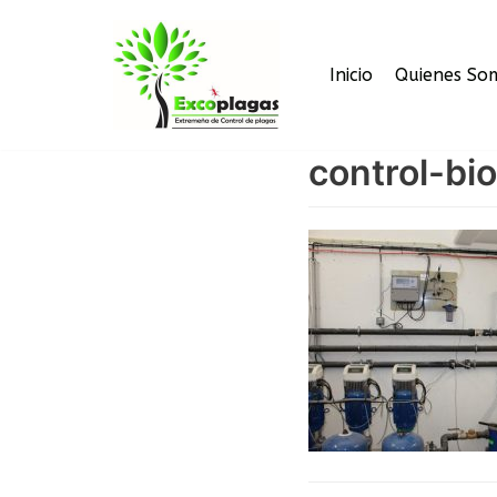
Saltar
Inicio
Quienes So
al
contenido
control-bi