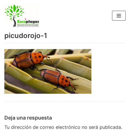
Saltar
al
contenido
picudorojo-1
Deja una respuesta
Tu dirección de correo electrónico no será publicada.